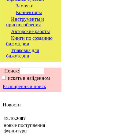
Замочки
Коннекторы
Инструменты и
приспособления
Авторские работы
Книги по созданию
бижутерии
Упаковка для
бижутерии
Поиск:
искать в найденном
Расширенный поиск
Новости
15.10.2007
новые поступления
фурнитуры