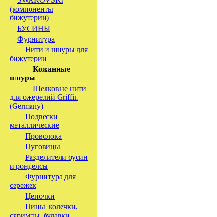
SWAROVSKI
(компоненты
бижутерии)
БУСИНЫ
Фурнитура
Нити и шнуры для
бижутерии
Кожанные
шнуры
Шелковые нити
для ожерелий Griffin
(Germany)
Подвески
металлические
Проволока
Пуговицы
Разделители бусин
и ронделсы
Фурнитура для
сережек
Цепочки
Пины, колечки,
скримпы, булавки